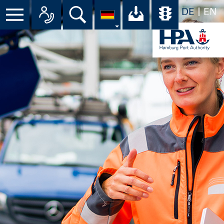
DE
EN
Suche
Ihr Download-C
Übersicht