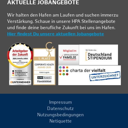
AKTUELLE JOBANGEBOTE
Wir hal­ten den Ha­fen am Lau­fen und su­chen im­mer­zu
Ver­stär­kung. Schau­e in un­se­re HPA Stel­len­an­ge­bo­te
und fin­de deine be­ruf­li­che Zu­kunft bei uns im Ha­fen.
Hier findest Du unsere aktuellen Jobangebote
Impressum
Datenschutz
Nutzungsbedingungen
Netiquette