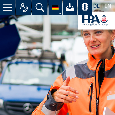
DE
EN
Menü
Alle Ansprechpartner im Überbli
Suche
Ihr Download-C
Übersicht