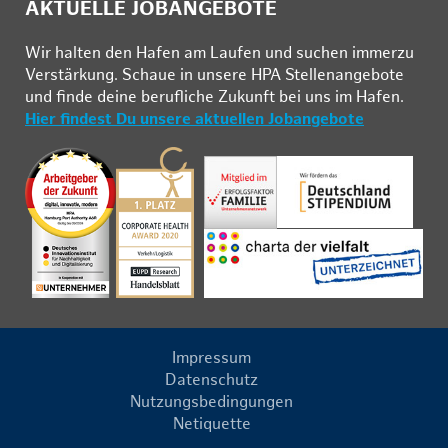
AKTUELLE JOBANGEBOTE
Wir hal­ten den Ha­fen am Lau­fen und su­chen im­mer­zu
Ver­stär­kung. Schau­e in un­se­re HPA Stel­len­an­ge­bo­te
und fin­de deine be­ruf­li­che Zu­kunft bei uns im Ha­fen.
Hier findest Du unsere aktuellen Jobangebote
Impressum
Datenschutz
Nutzungsbedingungen
Netiquette