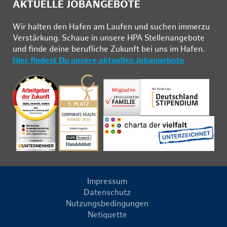
AKTUELLE JOBANGEBOTE
Wir hal­ten den Ha­fen am Lau­fen und su­chen im­mer­zu
Ver­stär­kung. Schau­e in un­se­re HPA Stel­len­an­ge­bo­te
und fin­de deine be­ruf­li­che Zu­kunft bei uns im Ha­fen.
Hier findest Du unsere aktuellen Jobangebote
Impressum
Datenschutz
Nutzungsbedingungen
Netiquette