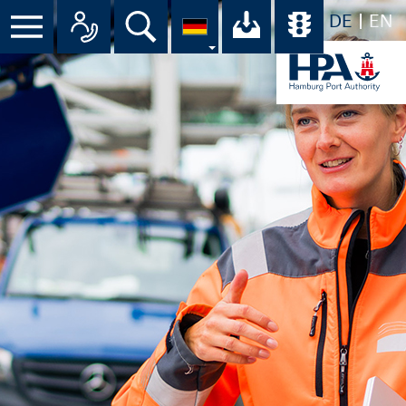
DE
EN
Suche
Ihr Download-C
Übersicht