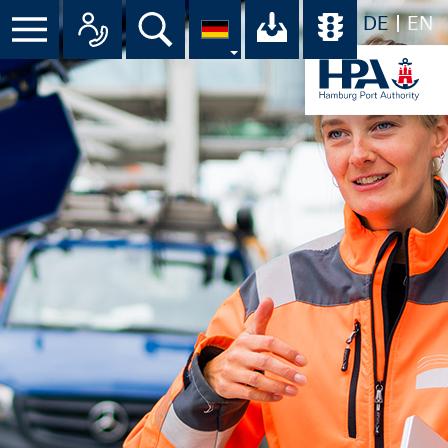
DE
EN
Suche
Ihr Download-C
Übersicht