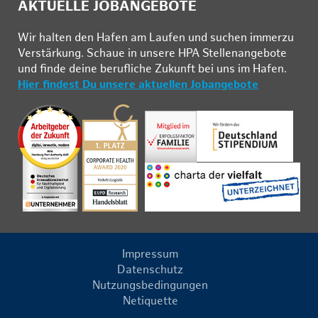
AKTUELLE JOBANGEBOTE
Wir hal­ten den Ha­fen am Lau­fen und su­chen im­mer­zu
Ver­stär­kung. Schau­e in un­se­re HPA Stel­len­an­ge­bo­te
und fin­de deine be­ruf­li­che Zu­kunft bei uns im Ha­fen.
Hier findest Du unsere aktuellen Jobangebote
Impressum
Datenschutz
Nutzungsbedingungen
Netiquette