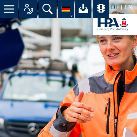
DE
EN
Menü
Alle Ansprechpartner im Überbli
Suche
Ihr Download-C
Übersicht