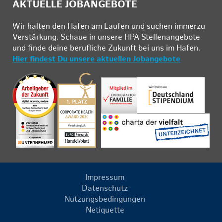
AKTUELLE JOBANGEBOTE
Wir hal­ten den Ha­fen am Lau­fen und su­chen im­mer­zu
Ver­stär­kung. Schau­e in un­se­re HPA Stel­len­an­ge­bo­te
und fin­de deine be­ruf­li­che Zu­kunft bei uns im Ha­fen.
Hier findest Du unsere aktuellen Jobangebote
Impressum
Datenschutz
Nutzungsbedingungen
Netiquette