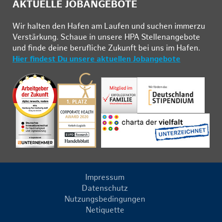
AKTUELLE JOBANGEBOTE
Wir hal­ten den Ha­fen am Lau­fen und su­chen im­mer­zu
Ver­stär­kung. Schau­e in un­se­re HPA Stel­len­an­ge­bo­te
und fin­de deine be­ruf­li­che Zu­kunft bei uns im Ha­fen.
Hier findest Du unsere aktuellen Jobangebote
Impressum
Datenschutz
Nutzungsbedingungen
Netiquette