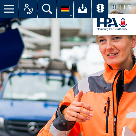
DE
EN
Suche
Ihr Download-C
Übersicht