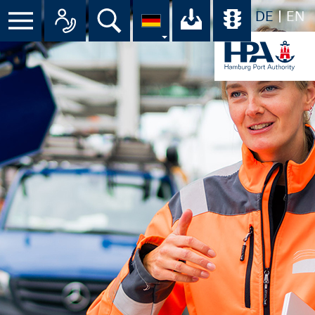
DE
EN
Menü
Alle Ansprechpartner im Überbli
Suche
Ihr Download-C
Übersicht