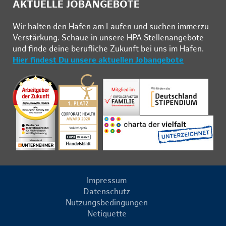
AKTUELLE JOBANGEBOTE
Wir hal­ten den Ha­fen am Lau­fen und su­chen im­mer­zu
Ver­stär­kung. Schau­e in un­se­re HPA Stel­len­an­ge­bo­te
und fin­de deine be­ruf­li­che Zu­kunft bei uns im Ha­fen.
Hier findest Du unsere aktuellen Jobangebote
Impressum
Datenschutz
Nutzungsbedingungen
Netiquette