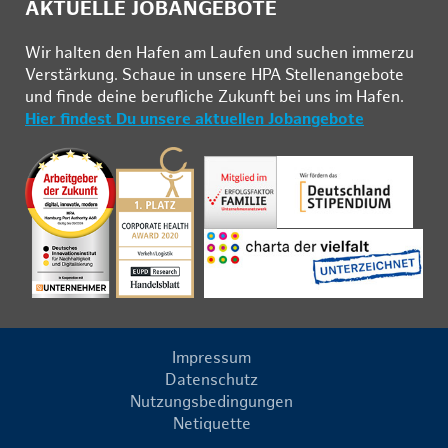
AKTUELLE JOBANGEBOTE
Wir hal­ten den Ha­fen am Lau­fen und su­chen im­mer­zu
Ver­stär­kung. Schau­e in un­se­re HPA Stel­len­an­ge­bo­te
und fin­de deine be­ruf­li­che Zu­kunft bei uns im Ha­fen.
Hier findest Du unsere aktuellen Jobangebote
Impressum
Datenschutz
Nutzungsbedingungen
Netiquette