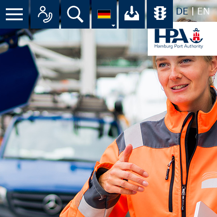
DE
EN
Suche
Ihr Download-C
Übersicht