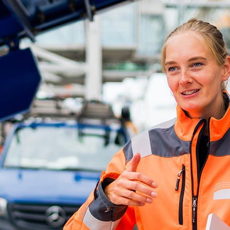
d-Center der HPA
cht aller Verkehrsmeldungen im Hafen am