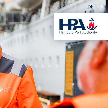
DE
EN