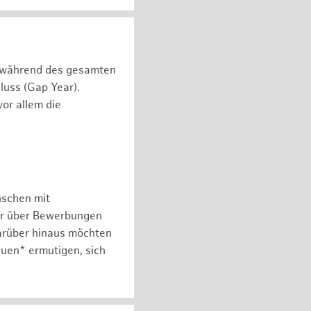
n während des gesamten
luss (Gap Year).
or allem die
nschen mit
er über Bewerbungen
arüber hinaus möchten
auen* ermutigen, sich