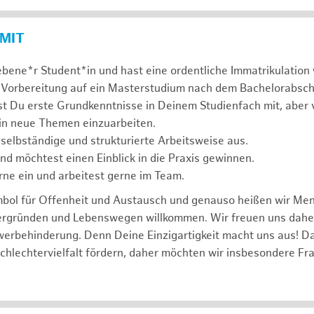
 MIT
ebene*r Student*in und hast eine ordentliche Immatrikulatio
 Vorbereitung auf ein Masterstudium nach dem Bachelorabsch
st Du erste Grundkenntnisse in Deinem Studienfach mit, aber v
 in neue Themen einzuarbeiten.
 selbständige und strukturierte Arbeitsweise aus.
und möchtest einen Einblick in die Praxis gewinnen.
rne ein und arbeitest gerne im Team.
mbol für Offenheit und Austausch und genauso heißen wir Me
tergründen und Lebenswegen willkommen. Wir freuen uns dah
erbehinderung. Denn Deine Einzigartigkeit macht uns aus! D
schlechtervielfalt fördern, daher möchten wir insbesondere Fr