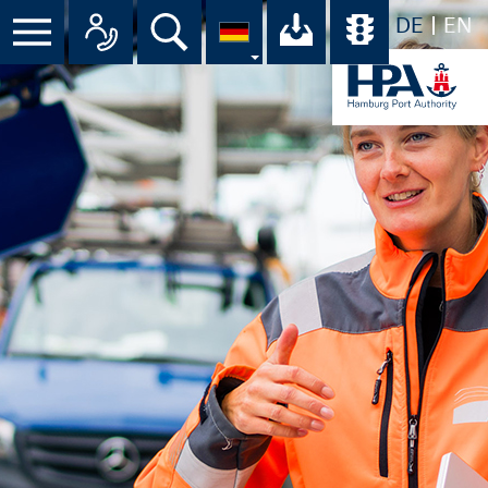
DE
EN
Menü
Alle Ansprechpartner im Überbli
Suche
Ihr Download-C
Übersicht