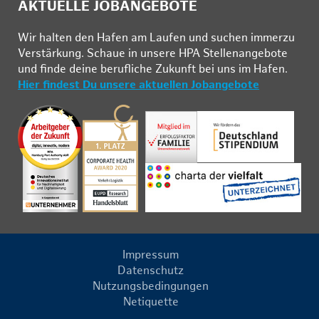
AKTUELLE JOBANGEBOTE
Wir hal­ten den Ha­fen am Lau­fen und su­chen im­mer­zu
Ver­stär­kung. Schau­e in un­se­re HPA Stel­len­an­ge­bo­te
und fin­de deine be­ruf­li­che Zu­kunft bei uns im Ha­fen.
Hier findest Du unsere aktuellen Jobangebote
Impressum
Datenschutz
Nutzungsbedingungen
Netiquette