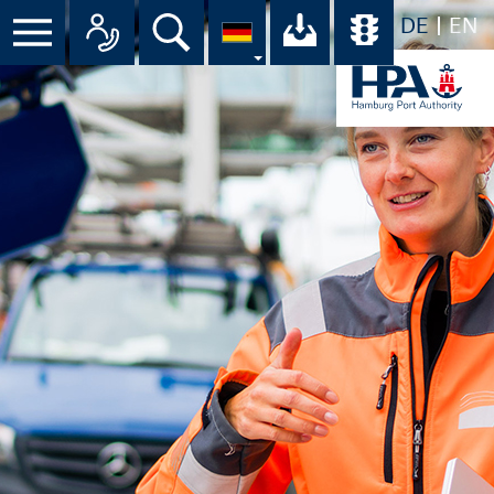
DE
EN
Menü
Alle Ansprechpartner im Überbli
Suche
Ihr Download-C
Übersicht