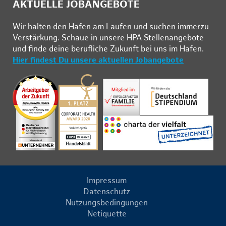
AKTUELLE JOBANGEBOTE
Wir hal­ten den Ha­fen am Lau­fen und su­chen im­mer­zu
Ver­stär­kung. Schau­e in un­se­re HPA Stel­len­an­ge­bo­te
und fin­de deine be­ruf­li­che Zu­kunft bei uns im Ha­fen.
Hier findest Du unsere aktuellen Jobangebote
Impressum
Datenschutz
Nutzungsbedingungen
Netiquette