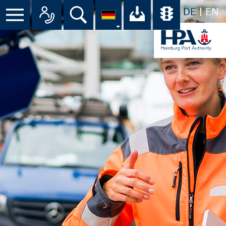
DE
EN
Menü
Alle Ansprechpartner im Überbli
Suche
Ihr Download-C
Übersicht