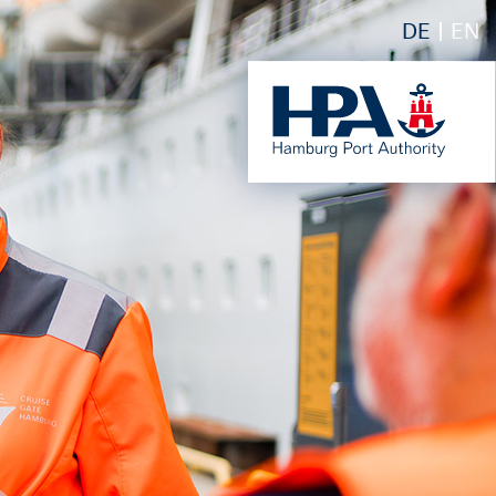
DE
EN