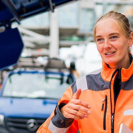
ick
d-Center der HPA
cht aller Verkehrsmeldungen im Hafen am