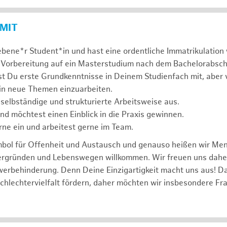
 MIT
ebene*r Student*in und hast eine ordentliche Immatrikulatio
 Vorbereitung auf ein Masterstudium nach dem Bachelorabsch
st Du erste Grundkenntnisse in Deinem Studienfach mit, aber v
 in neue Themen einzuarbeiten.
 selbständige und strukturierte Arbeitsweise aus.
und möchtest einen Einblick in die Praxis gewinnen.
rne ein und arbeitest gerne im Team.
mbol für Offenheit und Austausch und genauso heißen wir Me
tergründen und Lebenswegen willkommen. Wir freuen uns dah
erbehinderung. Denn Deine Einzigartigkeit macht uns aus! D
schlechtervielfalt fördern, daher möchten wir insbesondere Fr