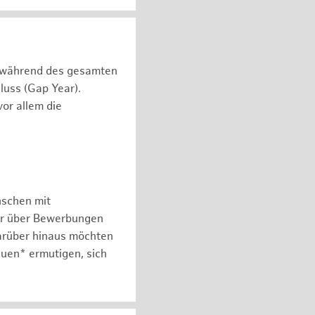
n während des gesamten
luss (Gap Year).
or allem die
nschen mit
er über Bewerbungen
arüber hinaus möchten
auen* ermutigen, sich