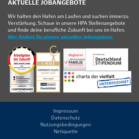
AKTUELLE JOBANGEBOTE
Wir hal­ten den Ha­fen am Lau­fen und su­chen im­mer­zu
Ver­stär­kung. Schau­e in un­se­re HPA Stel­len­an­ge­bo­te
und fin­de deine be­ruf­li­che Zu­kunft bei uns im Ha­fen.
Hier findest Du unsere aktuellen Jobangebote
Impressum
Datenschutz
Nutzungsbedingungen
Netiquette