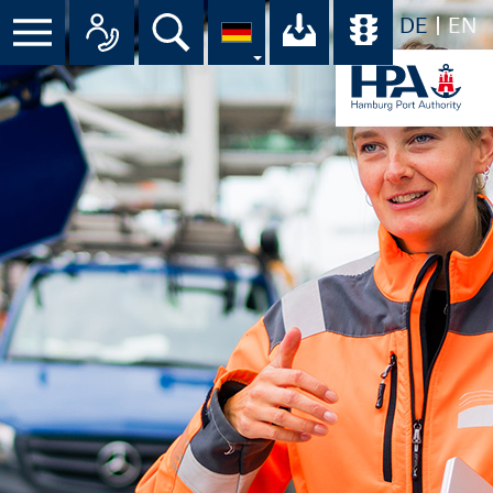
DE
EN
Menü
Alle Ansprechpartner im Überbli
Suche
Ihr Download-C
Übersicht