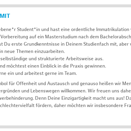
 MIT
ebene*r Student*in und hast eine ordentliche Immatrikulatio
 Vorbereitung auf ein Masterstudium nach dem Bachelorabsch
st Du erste Grundkenntnisse in Deinem Studienfach mit, aber v
 in neue Themen einzuarbeiten.
 selbständige und strukturierte Arbeitsweise aus.
und möchtest einen Einblick in die Praxis gewinnen.
rne ein und arbeitest gerne im Team.
mbol für Offenheit und Austausch und genauso heißen wir Me
tergründen und Lebenswegen willkommen. Wir freuen uns dah
erbehinderung. Denn Deine Einzigartigkeit macht uns aus! D
schlechtervielfalt fördern, daher möchten wir insbesondere Fr