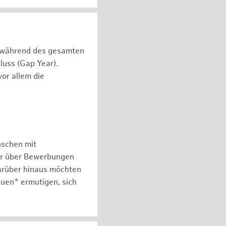
n während des gesamten
luss (Gap Year).
or allem die
nschen mit
er über Bewerbungen
arüber hinaus möchten
auen* ermutigen, sich