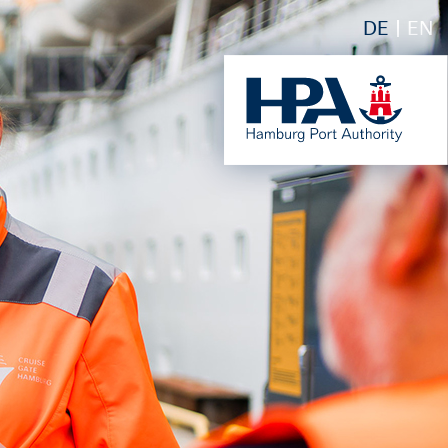
DE
EN