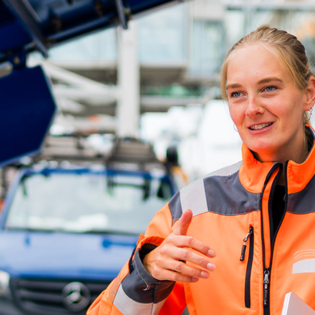
d-Center der HPA
cht aller Verkehrsmeldungen im Hafen am