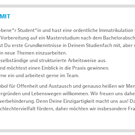
 MIT
ebene*r Student*in und hast eine ordentliche Immatrikulatio
 Vorbereitung auf ein Masterstudium nach dem Bachelorabsch
st Du erste Grundkenntnisse in Deinem Studienfach mit, aber v
 in neue Themen einzuarbeiten.
 selbständige und strukturierte Arbeitsweise aus.
und möchtest einen Einblick in die Praxis gewinnen.
rne ein und arbeitest gerne im Team.
mbol für Offenheit und Austausch und genauso heißen wir Me
tergründen und Lebenswegen willkommen. Wir freuen uns dah
erbehinderung. Denn Deine Einzigartigkeit macht uns aus! D
schlechtervielfalt fördern, daher möchten wir insbesondere Fr