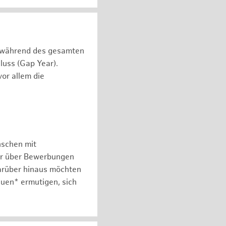
n während des gesamten
luss (Gap Year).
or allem die
nschen mit
er über Bewerbungen
arüber hinaus möchten
auen* ermutigen, sich