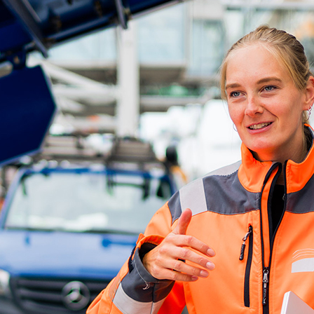
d-Center der HPA
cht aller Verkehrsmeldungen im Hafen am