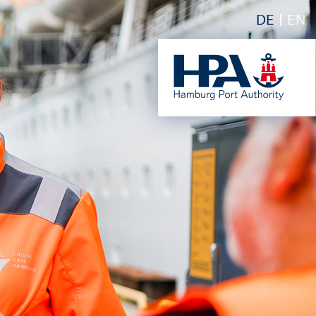
DE
EN