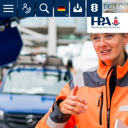
DE
EN
Suche
Ihr Download-C
Übersicht