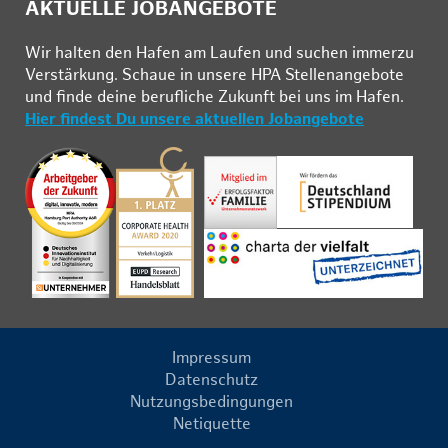
AKTUELLE JOBANGEBOTE
Wir hal­ten den Ha­fen am Lau­fen und su­chen im­mer­zu
Ver­stär­kung. Schau­e in un­se­re HPA Stel­len­an­ge­bo­te
und fin­de deine be­ruf­li­che Zu­kunft bei uns im Ha­fen.
Hier findest Du unsere aktuellen Jobangebote
Impressum
Datenschutz
Nutzungsbedingungen
Netiquette