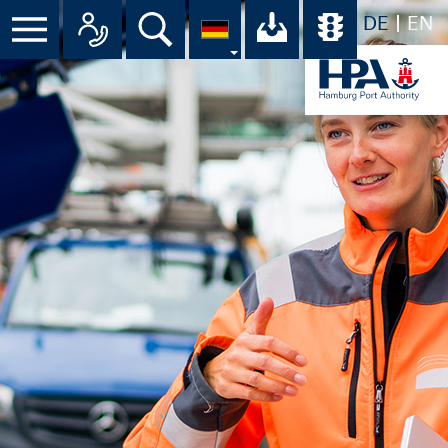
DE
EN
Menü
Alle Ansprechpartner im Überbli
Suche
Ihr Download-C
Übersicht