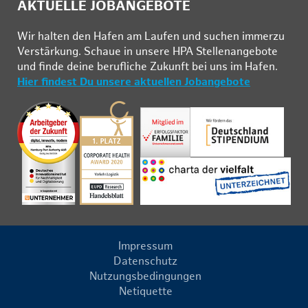
AKTUELLE JOBANGEBOTE
Wir hal­ten den Ha­fen am Lau­fen und su­chen im­mer­zu
Ver­stär­kung. Schau­e in un­se­re HPA Stel­len­an­ge­bo­te
und fin­de deine be­ruf­li­che Zu­kunft bei uns im Ha­fen.
Hier findest Du unsere aktuellen Jobangebote
Impressum
Datenschutz
Nutzungsbedingungen
Netiquette