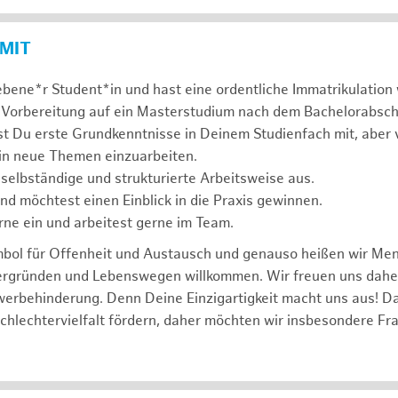
 MIT
ebene*r Student*in und hast eine ordentliche Immatrikulatio
 Vorbereitung auf ein Masterstudium nach dem Bachelorabsch
st Du erste Grundkenntnisse in Deinem Studienfach mit, aber v
 in neue Themen einzuarbeiten.
 selbständige und strukturierte Arbeitsweise aus.
und möchtest einen Einblick in die Praxis gewinnen.
rne ein und arbeitest gerne im Team.
mbol für Offenheit und Austausch und genauso heißen wir Me
tergründen und Lebenswegen willkommen. Wir freuen uns dah
erbehinderung. Denn Deine Einzigartigkeit macht uns aus! D
schlechtervielfalt fördern, daher möchten wir insbesondere Fr