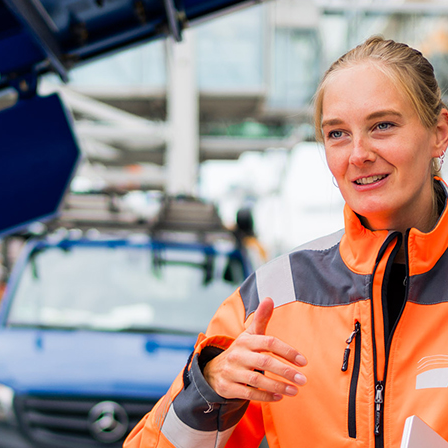
ick
d-Center der HPA
cht aller Verkehrsmeldungen im Hafen am