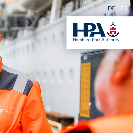
DE
EN