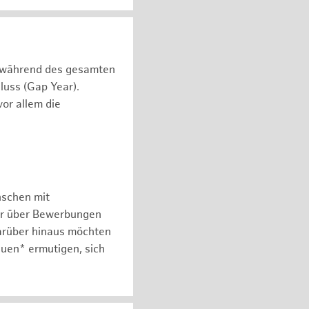
n während des gesamten
luss (Gap Year).
or allem die
nschen mit
er über Bewerbungen
arüber hinaus möchten
auen* ermutigen, sich