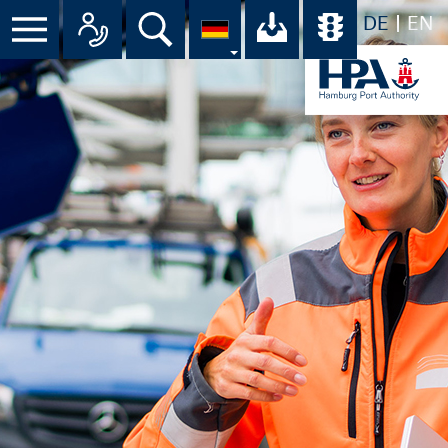
DE
EN
Menü
Alle Ansprechpartner im Überbli
Suche
Ihr Download-C
Übersicht