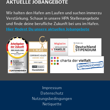
AKTUELLE JOBANGEBOTE
Wir hal­ten den Ha­fen am Lau­fen und su­chen im­mer­zu
Ver­stär­kung. Schau­e in un­se­re HPA Stel­len­an­ge­bo­te
und fin­de deine be­ruf­li­che Zu­kunft bei uns im Ha­fen.
Hier findest Du unsere aktuellen Jobangebote
Impressum
Datenschutz
Nutzungsbedingungen
Netiquette