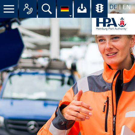
DE
EN
Suche
Ihr Download-C
Übersicht