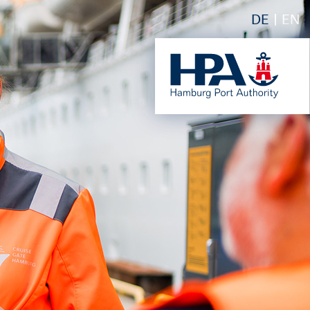
DE
EN