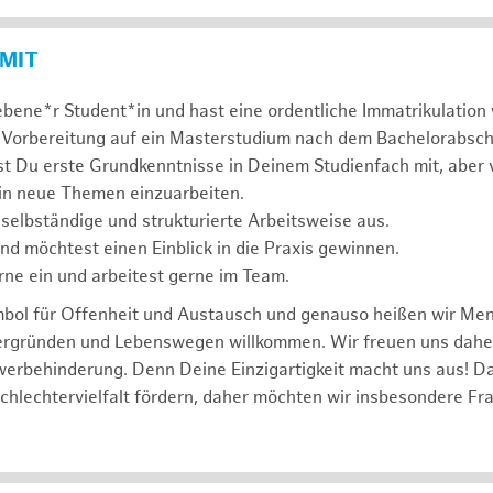
 MIT
ebene*r Student*in und hast eine ordentliche Immatrikulatio
 Vorbereitung auf ein Masterstudium nach dem Bachelorabsch
st Du erste Grundkenntnisse in Deinem Studienfach mit, aber v
 in neue Themen einzuarbeiten.
 selbständige und strukturierte Arbeitsweise aus.
und möchtest einen Einblick in die Praxis gewinnen.
rne ein und arbeitest gerne im Team.
mbol für Offenheit und Austausch und genauso heißen wir Me
tergründen und Lebenswegen willkommen. Wir freuen uns dah
erbehinderung. Denn Deine Einzigartigkeit macht uns aus! D
schlechtervielfalt fördern, daher möchten wir insbesondere Fr