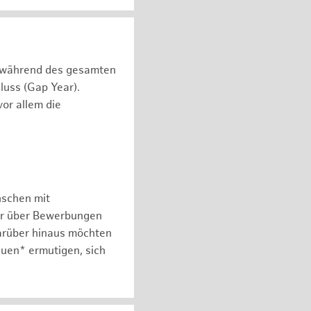
n während des gesamten
luss (Gap Year).
or allem die
nschen mit
er über Bewerbungen
arüber hinaus möchten
auen* ermutigen, sich