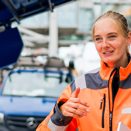
d-Center der HPA
cht aller Verkehrsmeldungen im Hafen am