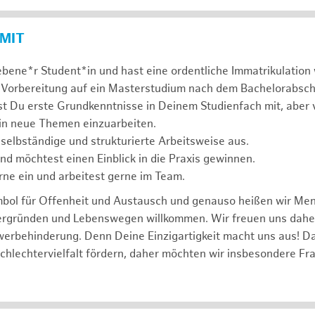
 MIT
ebene*r Student*in und hast eine ordentliche Immatrikulatio
 Vorbereitung auf ein Masterstudium nach dem Bachelorabsch
st Du erste Grundkenntnisse in Deinem Studienfach mit, aber v
 in neue Themen einzuarbeiten.
 selbständige und strukturierte Arbeitsweise aus.
und möchtest einen Einblick in die Praxis gewinnen.
rne ein und arbeitest gerne im Team.
mbol für Offenheit und Austausch und genauso heißen wir Me
tergründen und Lebenswegen willkommen. Wir freuen uns dah
erbehinderung. Denn Deine Einzigartigkeit macht uns aus! D
schlechtervielfalt fördern, daher möchten wir insbesondere Fr