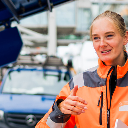
d-Center der HPA
cht aller Verkehrsmeldungen im Hafen am