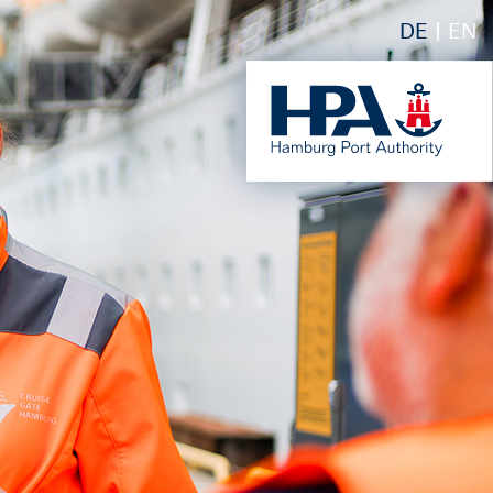
DE
EN