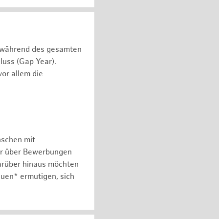
n während des gesamten
luss (Gap Year).
or allem die
nschen mit
er über Bewerbungen
arüber hinaus möchten
auen* ermutigen, sich