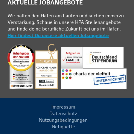
AKTUELLE JOBANGEBOTE
Wir hal­ten den Ha­fen am Lau­fen und su­chen im­mer­zu
Ver­stär­kung. Schau­e in un­se­re HPA Stel­len­an­ge­bo­te
und fin­de deine be­ruf­li­che Zu­kunft bei uns im Ha­fen.
Hier findest Du unsere aktuellen Jobangebote
Impressum
Datenschutz
Nutzungsbedingungen
Netiquette