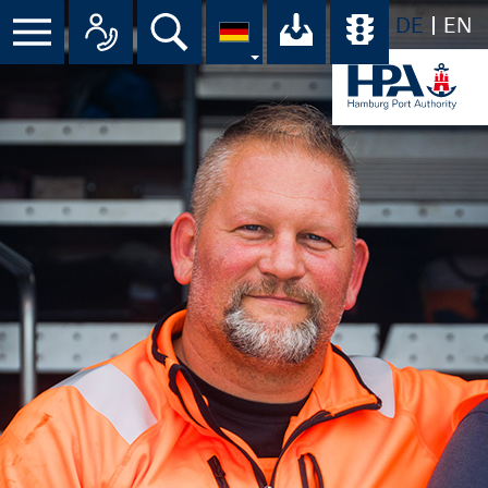
DE
EN
Suche
Ihr Download-C
Übersicht