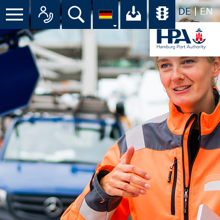
DE
EN
Suche
Ihr Download-C
Übersicht