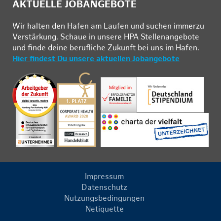
AKTUELLE JOBANGEBOTE
Wir hal­ten den Ha­fen am Lau­fen und su­chen im­mer­zu
Ver­stär­kung. Schau­e in un­se­re HPA Stel­len­an­ge­bo­te
und fin­de deine be­ruf­li­che Zu­kunft bei uns im Ha­fen.
Hier findest Du unsere aktuellen Jobangebote
Impressum
Datenschutz
Nutzungsbedingungen
Netiquette