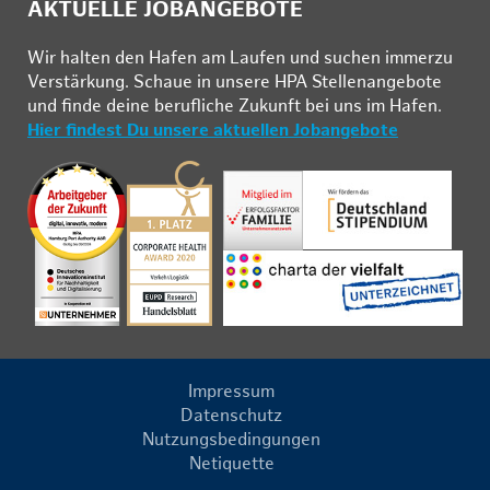
AKTUELLE JOBANGEBOTE
Wir hal­ten den Ha­fen am Lau­fen und su­chen im­mer­zu
Ver­stär­kung. Schau­e in un­se­re HPA Stel­len­an­ge­bo­te
und fin­de deine be­ruf­li­che Zu­kunft bei uns im Ha­fen.
Hier findest Du unsere aktuellen Jobangebote
Impressum
Datenschutz
Nutzungsbedingungen
Netiquette