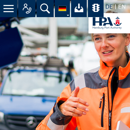
DE
EN
Menü
Alle Ansprechpartner im Überbli
Suche
Ihr Download-C
Übersicht