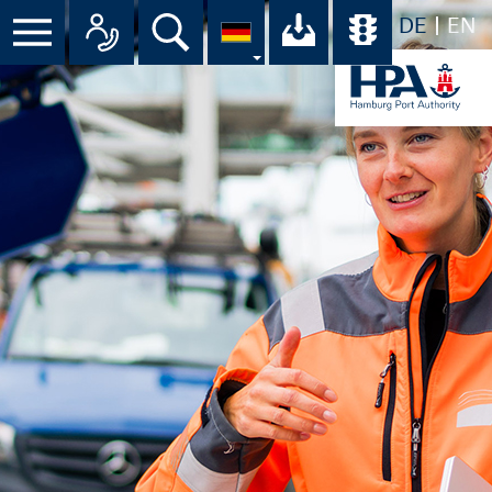
DE
EN
Suche
Ihr Download-C
Übersicht