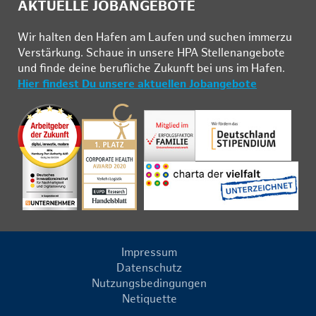
AKTUELLE JOBANGEBOTE
Wir hal­ten den Ha­fen am Lau­fen und su­chen im­mer­zu
Ver­stär­kung. Schau­e in un­se­re HPA Stel­len­an­ge­bo­te
und fin­de deine be­ruf­li­che Zu­kunft bei uns im Ha­fen.
Hier findest Du unsere aktuellen Jobangebote
Impressum
Datenschutz
Nutzungsbedingungen
Netiquette