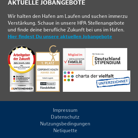
AKTUELLE JOBANGEBOTE
Wir hal­ten den Ha­fen am Lau­fen und su­chen im­mer­zu
Ver­stär­kung. Schau­e in un­se­re HPA Stel­len­an­ge­bo­te
und fin­de deine be­ruf­li­che Zu­kunft bei uns im Ha­fen.
Hier findest Du unsere aktuellen Jobangebote
Impressum
Datenschutz
Nutzungsbedingungen
Netiquette