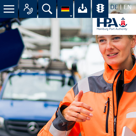
DE
EN
Suche
Ihr Download-C
Übersicht