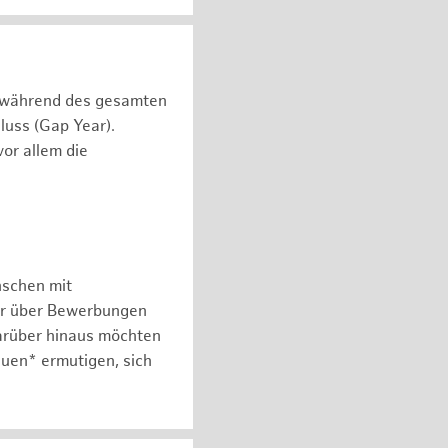
n während des gesamten
luss (Gap Year).
or allem die
nschen mit
er über Bewerbungen
arüber hinaus möchten
auen* ermutigen, sich