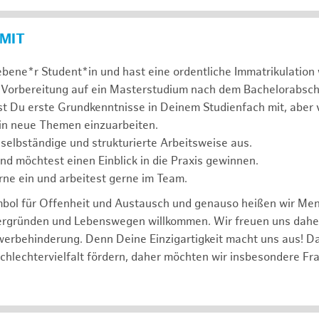
 MIT
ebene*r Student*in und hast eine ordentliche Immatrikulatio
 Vorbereitung auf ein Masterstudium nach dem Bachelorabsch
st Du erste Grundkenntnisse in Deinem Studienfach mit, aber v
 in neue Themen einzuarbeiten.
 selbständige und strukturierte Arbeitsweise aus.
und möchtest einen Einblick in die Praxis gewinnen.
rne ein und arbeitest gerne im Team.
mbol für Offenheit und Austausch und genauso heißen wir Me
tergründen und Lebenswegen willkommen. Wir freuen uns dah
erbehinderung. Denn Deine Einzigartigkeit macht uns aus! D
schlechtervielfalt fördern, daher möchten wir insbesondere Fr