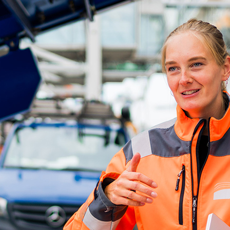
ick
d-Center der HPA
cht aller Verkehrsmeldungen im Hafen am