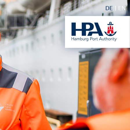
DE
EN