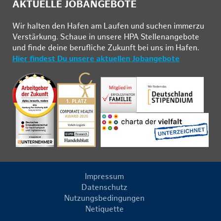
AKTUELLE JOBANGEBOTE
Wir hal­ten den Ha­fen am Lau­fen und su­chen im­mer­zu
Ver­stär­kung. Schau­e in un­se­re HPA Stel­len­an­ge­bo­te
und fin­de deine be­ruf­li­che Zu­kunft bei uns im Ha­fen.
Hier findest Du unsere aktuellen Jobangebote
Impressum
Datenschutz
Nutzungsbedingungen
Netiquette