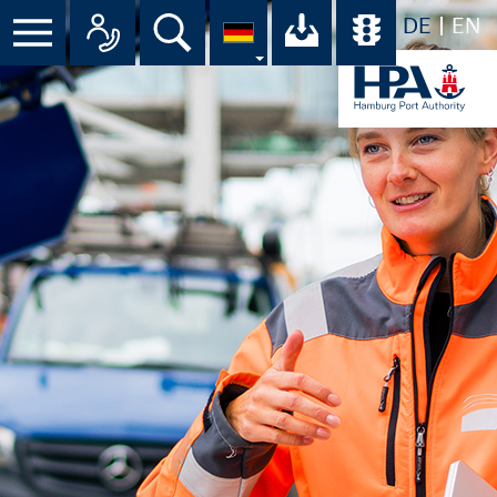
DE
EN
Menü
Alle Ansprechpartner im Überbli
Suche
Ihr Download-C
Übersicht