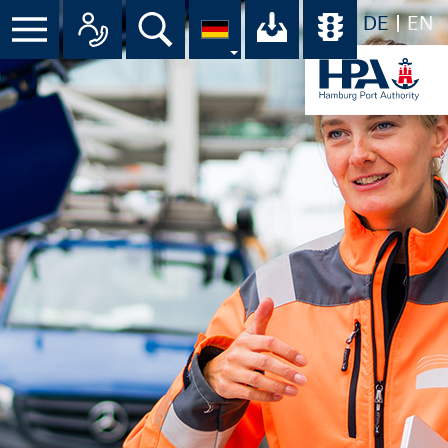
DE
EN
Suche
Ihr Download-C
Übersicht