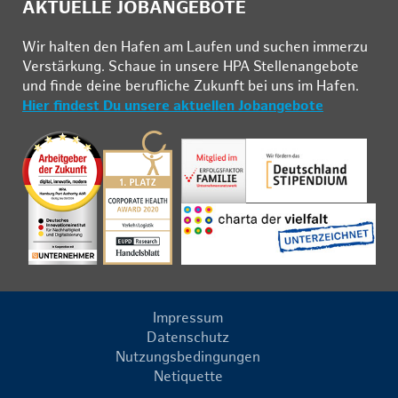
AKTUELLE JOBANGEBOTE
Wir hal­ten den Ha­fen am Lau­fen und su­chen im­mer­zu
Ver­stär­kung. Schau­e in un­se­re HPA Stel­len­an­ge­bo­te
und fin­de deine be­ruf­li­che Zu­kunft bei uns im Ha­fen.
Hier findest Du unsere aktuellen Jobangebote
Impressum
Datenschutz
Nutzungsbedingungen
Netiquette