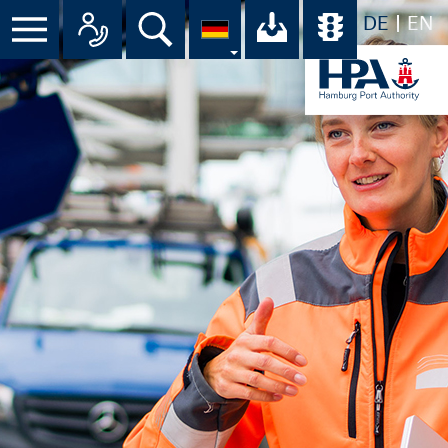
DE
EN
Suche
Ihr Download-C
Übersicht