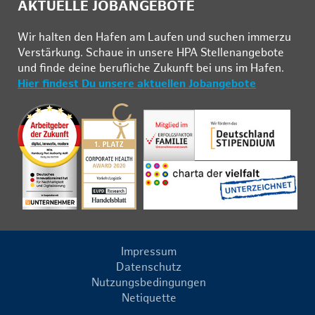
AKTUELLE JOBANGEBOTE
Wir hal­ten den Ha­fen am Lau­fen und su­chen im­mer­zu
Ver­stär­kung. Schau­e in un­se­re HPA Stel­len­an­ge­bo­te
und fin­de deine be­ruf­li­che Zu­kunft bei uns im Ha­fen.
Hier findest Du unsere aktuellen Jobangebote
Impressum
Datenschutz
Nutzungsbedingungen
Netiquette