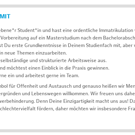
 MIT
ebene*r Student*in und hast eine ordentliche Immatrikulatio
 Vorbereitung auf ein Masterstudium nach dem Bachelorabsch
st Du erste Grundkenntnisse in Deinem Studienfach mit, aber v
 in neue Themen einzuarbeiten.
 selbständige und strukturierte Arbeitsweise aus.
und möchtest einen Einblick in die Praxis gewinnen.
rne ein und arbeitest gerne im Team.
mbol für Offenheit und Austausch und genauso heißen wir Me
tergründen und Lebenswegen willkommen. Wir freuen uns dah
erbehinderung. Denn Deine Einzigartigkeit macht uns aus! D
schlechtervielfalt fördern, daher möchten wir insbesondere Fr