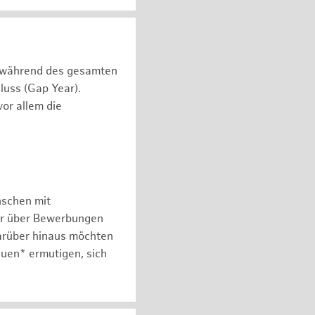
n während des gesamten
luss (Gap Year).
or allem die
nschen mit
er über Bewerbungen
arüber hinaus möchten
auen* ermutigen, sich