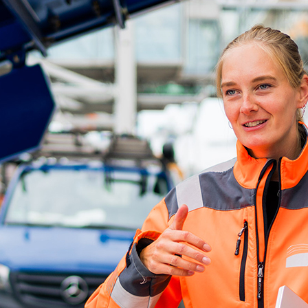
ick
d-Center der HPA
cht aller Verkehrsmeldungen im Hafen am