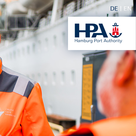
DE
EN