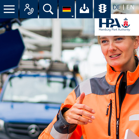
DE
EN
Menü
Alle Ansprechpartner im Überbli
Suche
Ihr Download-C
Übersicht