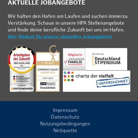
AKTUELLE JOBANGEBOTE
Wir hal­ten den Ha­fen am Lau­fen und su­chen im­mer­zu
Ver­stär­kung. Schau­e in un­se­re HPA Stel­len­an­ge­bo­te
und fin­de deine be­ruf­li­che Zu­kunft bei uns im Ha­fen.
Hier findest Du unsere aktuellen Jobangebote
Impressum
Datenschutz
Nutzungsbedingungen
Netiquette