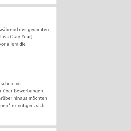
n während des gesamten
luss (Gap Year).
or allem die
nschen mit
er über Bewerbungen
arüber hinaus möchten
auen* ermutigen, sich