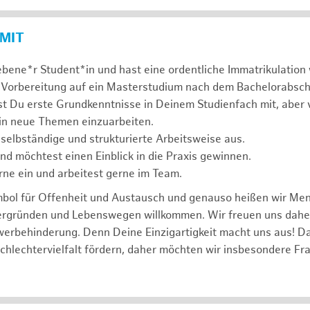
 MIT
ebene*r Student*in und hast eine ordentliche Immatrikulatio
 Vorbereitung auf ein Masterstudium nach dem Bachelorabsch
st Du erste Grundkenntnisse in Deinem Studienfach mit, aber v
 in neue Themen einzuarbeiten.
 selbständige und strukturierte Arbeitsweise aus.
und möchtest einen Einblick in die Praxis gewinnen.
rne ein und arbeitest gerne im Team.
mbol für Offenheit und Austausch und genauso heißen wir Me
tergründen und Lebenswegen willkommen. Wir freuen uns dah
erbehinderung. Denn Deine Einzigartigkeit macht uns aus! D
schlechtervielfalt fördern, daher möchten wir insbesondere Fr