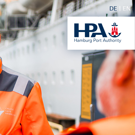
DE
EN