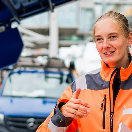
ick
d-Center der HPA
cht aller Verkehrsmeldungen im Hafen am