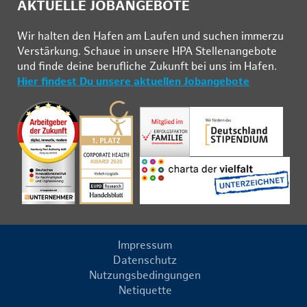
AKTUELLE JOBANGEBOTE
Wir hal­ten den Ha­fen am Lau­fen und su­chen im­mer­zu
Ver­stär­kung. Schau­e in un­se­re HPA Stel­len­an­ge­bo­te
und fin­de deine be­ruf­li­che Zu­kunft bei uns im Ha­fen.
Hier findest Du unsere aktuellen Jobangebote
Impressum
Datenschutz
Nutzungsbedingungen
Netiquette