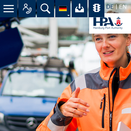
DE
EN
Suche
Ihr Download-C
Übersicht