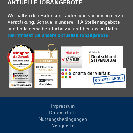
AKTUELLE JOBANGEBOTE
Wir hal­ten den Ha­fen am Lau­fen und su­chen im­mer­zu
Ver­stär­kung. Schau­e in un­se­re HPA Stel­len­an­ge­bo­te
und fin­de deine be­ruf­li­che Zu­kunft bei uns im Ha­fen.
Hier findest Du unsere aktuellen Jobangebote
Impressum
Datenschutz
Nutzungsbedingungen
Netiquette