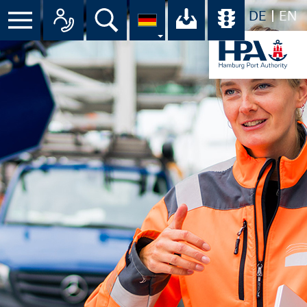
DE
EN
Menü
Alle Ansprechpartner im Überbli
Suche
Ihr Download-C
Übersicht