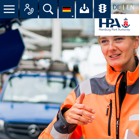
DE
EN
Suche
Ihr Download-C
Übersicht