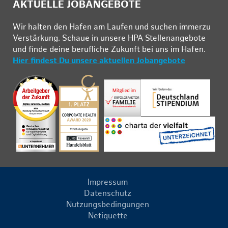
AKTUELLE JOBANGEBOTE
Wir hal­ten den Ha­fen am Lau­fen und su­chen im­mer­zu
Ver­stär­kung. Schau­e in un­se­re HPA Stel­len­an­ge­bo­te
und fin­de deine be­ruf­li­che Zu­kunft bei uns im Ha­fen.
Hier findest Du unsere aktuellen Jobangebote
Impressum
Datenschutz
Nutzungsbedingungen
Netiquette