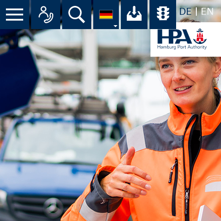
DE
EN
Suche
Ihr Download-C
Übersicht