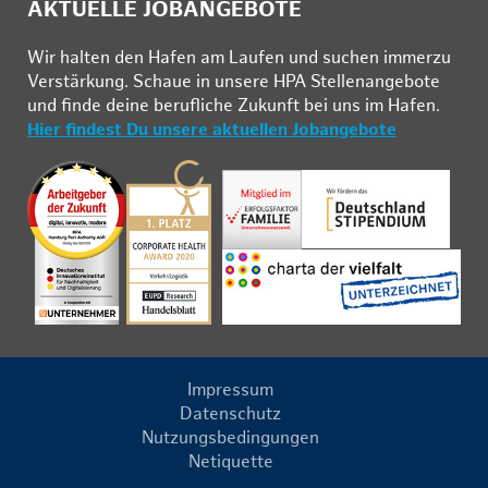
AKTUELLE JOBANGEBOTE
Wir hal­ten den Ha­fen am Lau­fen und su­chen im­mer­zu
Ver­stär­kung. Schau­e in un­se­re HPA Stel­len­an­ge­bo­te
und fin­de deine be­ruf­li­che Zu­kunft bei uns im Ha­fen.
Hier findest Du unsere aktuellen Jobangebote
Impressum
Datenschutz
Nutzungsbedingungen
Netiquette