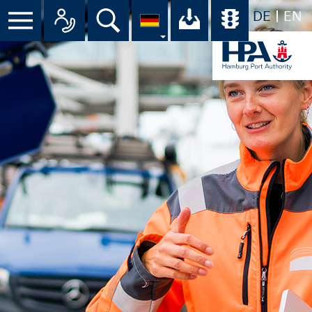
DE
EN
Menü
Alle Ansprechpartner im Überbli
Suche
Ihr Download-C
Übersicht