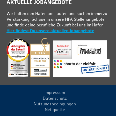
AKTUELLE JOBANGEBOTE
Wir hal­ten den Ha­fen am Lau­fen und su­chen im­mer­zu
Ver­stär­kung. Schau­e in un­se­re HPA Stel­len­an­ge­bo­te
und fin­de deine be­ruf­li­che Zu­kunft bei uns im Ha­fen.
Hier findest Du unsere aktuellen Jobangebote
Impressum
Datenschutz
Nutzungsbedingungen
Netiquette