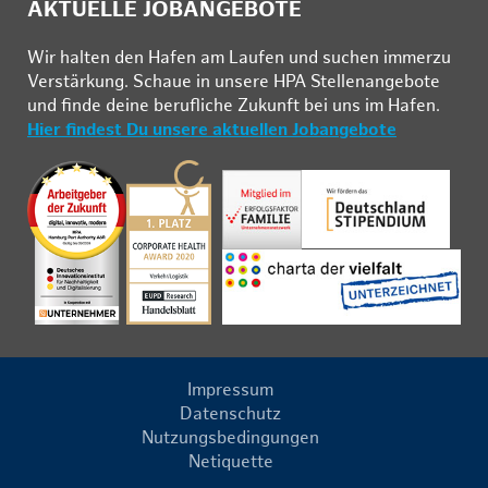
AKTUELLE JOBANGEBOTE
Wir hal­ten den Ha­fen am Lau­fen und su­chen im­mer­zu
Ver­stär­kung. Schau­e in un­se­re HPA Stel­len­an­ge­bo­te
und fin­de deine be­ruf­li­che Zu­kunft bei uns im Ha­fen.
Hier findest Du unsere aktuellen Jobangebote
Impressum
Datenschutz
Nutzungsbedingungen
Netiquette