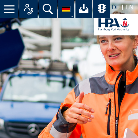
DE
EN
Suche
Ihr Download-C
Übersicht