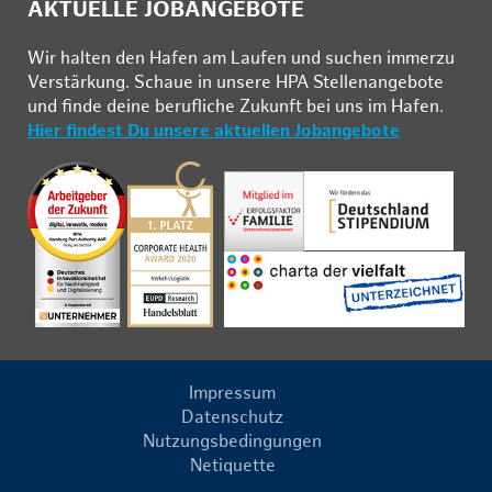
AKTUELLE JOBANGEBOTE
Wir hal­ten den Ha­fen am Lau­fen und su­chen im­mer­zu
Ver­stär­kung. Schau­e in un­se­re HPA Stel­len­an­ge­bo­te
und fin­de deine be­ruf­li­che Zu­kunft bei uns im Ha­fen.
Hier findest Du unsere aktuellen Jobangebote
Impressum
Datenschutz
Nutzungsbedingungen
Netiquette