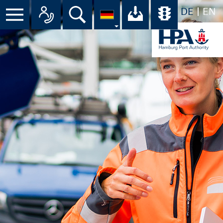
DE
EN
Suche
Ihr Download-C
Übersicht