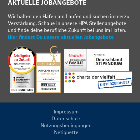
AKTUELLE JOBANGEBOTE
Wir hal­ten den Ha­fen am Lau­fen und su­chen im­mer­zu
Ver­stär­kung. Schau­e in un­se­re HPA Stel­len­an­ge­bo­te
und fin­de deine be­ruf­li­che Zu­kunft bei uns im Ha­fen.
Hier findest Du unsere aktuellen Jobangebote
Impressum
Datenschutz
Nutzungsbedingungen
Netiquette