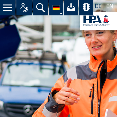
DE
EN
Suche
Ihr Download-C
Übersicht