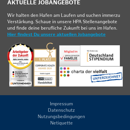
AKTUELLE JOBANGEBOTE
Wir hal­ten den Ha­fen am Lau­fen und su­chen im­mer­zu
Ver­stär­kung. Schau­e in un­se­re HPA Stel­len­an­ge­bo­te
und fin­de deine be­ruf­li­che Zu­kunft bei uns im Ha­fen.
Hier findest Du unsere aktuellen Jobangebote
Impressum
Datenschutz
Nutzungsbedingungen
Netiquette