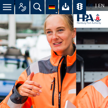
DE
EN
Suche
Ihr Download-C
Übersicht