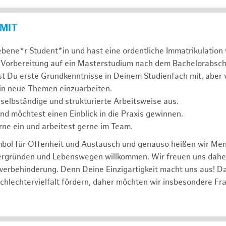
 MIT
ebene*r Student*in und hast eine ordentliche Immatrikulatio
 Vorbereitung auf ein Masterstudium nach dem Bachelorabsch
st Du erste Grundkenntnisse in Deinem Studienfach mit, aber v
 in neue Themen einzuarbeiten.
 selbständige und strukturierte Arbeitsweise aus.
und möchtest einen Einblick in die Praxis gewinnen.
rne ein und arbeitest gerne im Team.
mbol für Offenheit und Austausch und genauso heißen wir Me
tergründen und Lebenswegen willkommen. Wir freuen uns dah
erbehinderung. Denn Deine Einzigartigkeit macht uns aus! D
schlechtervielfalt fördern, daher möchten wir insbesondere Fr