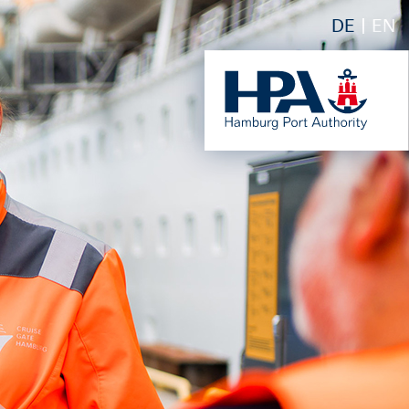
DE
EN