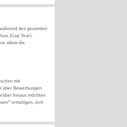
n während des gesamten
luss (Gap Year).
or allem die
nschen mit
er über Bewerbungen
arüber hinaus möchten
auen* ermutigen, sich