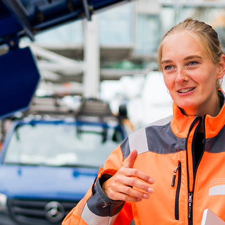
ick
d-Center der HPA
cht aller Verkehrsmeldungen im Hafen am