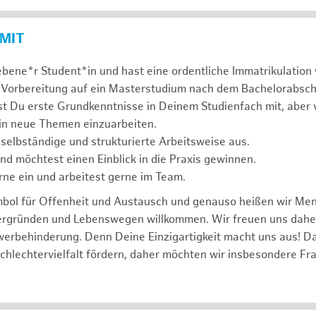
 MIT
ebene*r Student*in und hast eine ordentliche Immatrikulatio
 Vorbereitung auf ein Masterstudium nach dem Bachelorabsch
st Du erste Grundkenntnisse in Deinem Studienfach mit, aber v
 in neue Themen einzuarbeiten.
 selbständige und strukturierte Arbeitsweise aus.
und möchtest einen Einblick in die Praxis gewinnen.
rne ein und arbeitest gerne im Team.
mbol für Offenheit und Austausch und genauso heißen wir Me
tergründen und Lebenswegen willkommen. Wir freuen uns dah
erbehinderung. Denn Deine Einzigartigkeit macht uns aus! D
schlechtervielfalt fördern, daher möchten wir insbesondere Fr