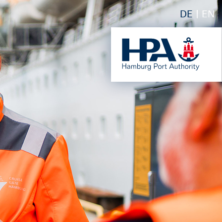
DE
EN