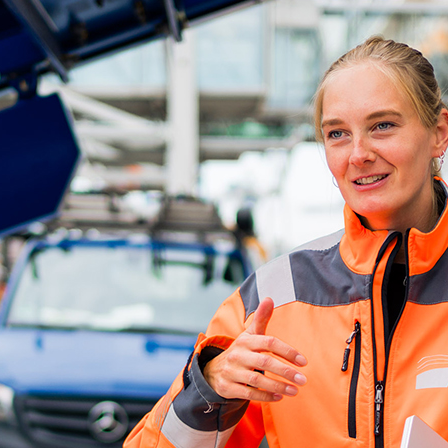
d-Center der HPA
cht aller Verkehrsmeldungen im Hafen am