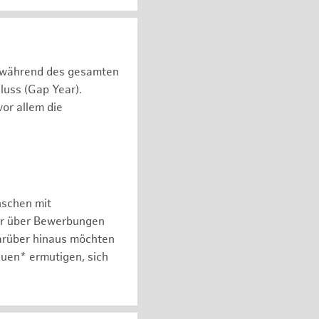
n während des gesamten
luss (Gap Year).
or allem die
nschen mit
er über Bewerbungen
arüber hinaus möchten
auen* ermutigen, sich