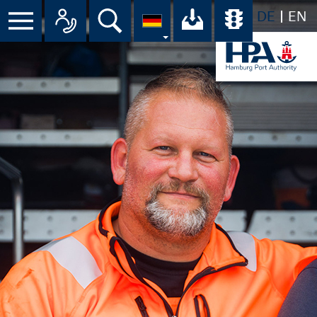
DE
EN
Menü
Alle Ansprechpartner im Überbli
Suche
Ihr Download-C
Übersicht