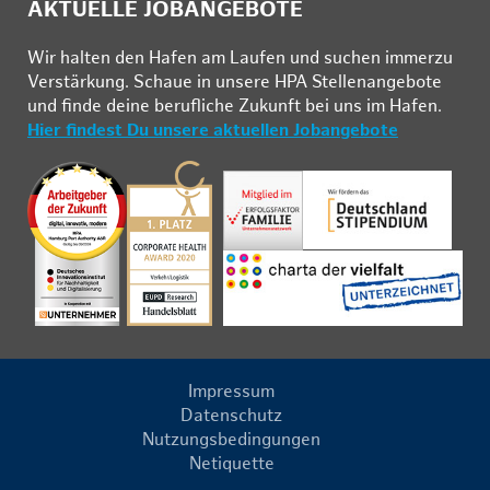
AKTUELLE JOBANGEBOTE
Wir hal­ten den Ha­fen am Lau­fen und su­chen im­mer­zu
Ver­stär­kung. Schau­e in un­se­re HPA Stel­len­an­ge­bo­te
und fin­de deine be­ruf­li­che Zu­kunft bei uns im Ha­fen.
Hier findest Du unsere aktuellen Jobangebote
Impressum
Datenschutz
Nutzungsbedingungen
Netiquette