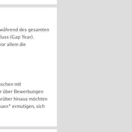
n während des gesamten
luss (Gap Year).
or allem die
nschen mit
er über Bewerbungen
arüber hinaus möchten
auen* ermutigen, sich