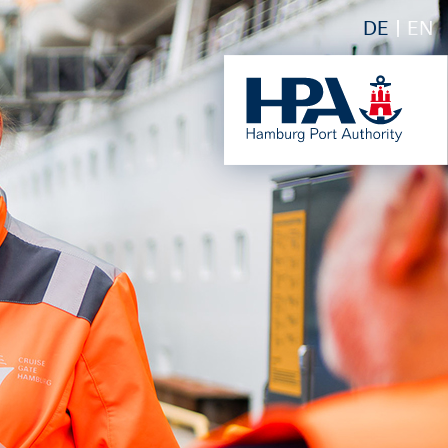
DE
EN