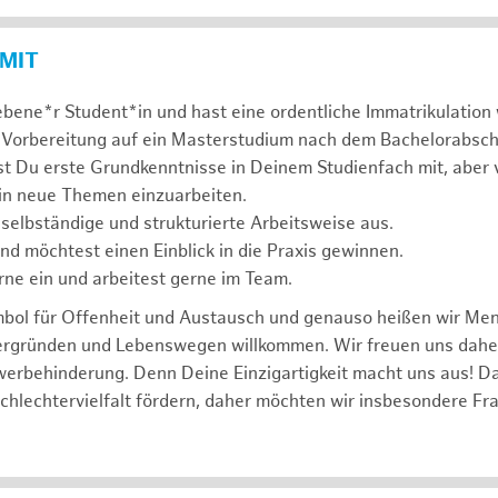
 MIT
ebene*r Student*in und hast eine ordentliche Immatrikulatio
 Vorbereitung auf ein Masterstudium nach dem Bachelorabsch
st Du erste Grundkenntnisse in Deinem Studienfach mit, aber v
 in neue Themen einzuarbeiten.
 selbständige und strukturierte Arbeitsweise aus.
und möchtest einen Einblick in die Praxis gewinnen.
rne ein und arbeitest gerne im Team.
mbol für Offenheit und Austausch und genauso heißen wir Me
tergründen und Lebenswegen willkommen. Wir freuen uns dah
erbehinderung. Denn Deine Einzigartigkeit macht uns aus! D
schlechtervielfalt fördern, daher möchten wir insbesondere Fr