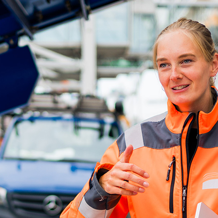
ick
d-Center der HPA
cht aller Verkehrsmeldungen im Hafen am