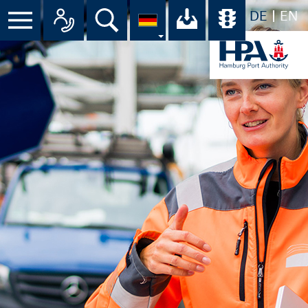
DE
EN
Menü
Alle Ansprechpartner im Überbli
Suche
Ihr Download-C
Übersicht