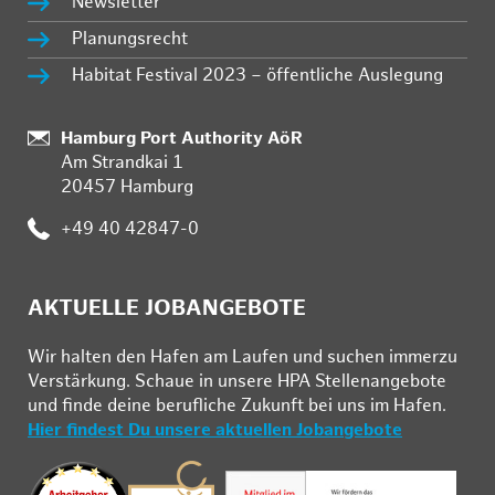
Newsletter
Planungsrecht
Habitat Festival 2023 – öffentliche Auslegung
:
Hamburg Port Authority AöR
Am Strandkai 1
20457 Hamburg
:
+49 40 42847-0
AKTUELLE JOBANGEBOTE
Wir hal­ten den Ha­fen am Lau­fen und su­chen im­mer­zu
Ver­stär­kung. Schau­e in un­se­re HPA Stel­len­an­ge­bo­te
und fin­de deine be­ruf­li­che Zu­kunft bei uns im Ha­fen.
Hier findest Du unsere aktuellen Jobangebote