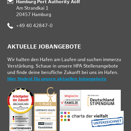
Standort:
Hamburg Port Authority AöR
Am Strandkai 1
20457 Hamburg
Telefon:
+49 40 42847-0
AKTUELLE JOBANGEBOTE
Wir hal­ten den Ha­fen am Lau­fen und su­chen im­mer­zu
Ver­stär­kung. Schau­e in un­se­re HPA Stel­len­an­ge­bo­te
und fin­de deine be­ruf­li­che Zu­kunft bei uns im Ha­fen.
Hier findest Du unsere aktuellen Jobangebote