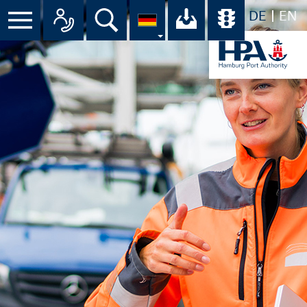
DE
EN
Suche
Ihr Download-C
Übersicht